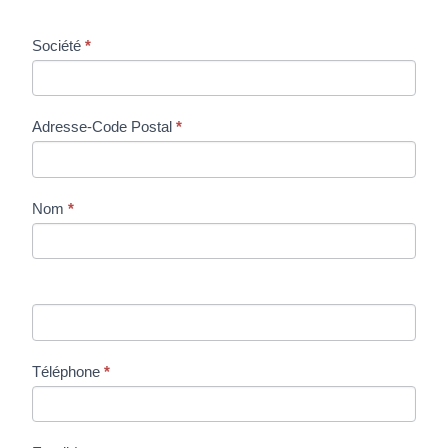
Demande
Société
*
de Prix
Adresse-Code Postal
*
Nom
*
Téléphone
*