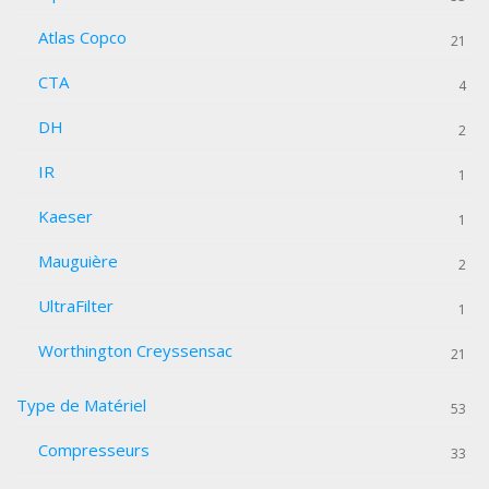
Atlas Copco
21
CTA
4
DH
2
IR
1
Kaeser
1
Mauguière
2
UltraFilter
1
Worthington Creyssensac
21
Type de Matériel
53
Compresseurs
33