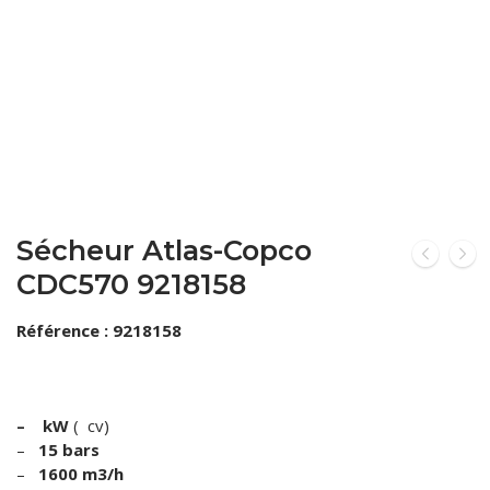
VOUS ACHETEZ
VOUS VENDEZ
LOCATION
Sécheur Atlas-Copco
CDC570 9218158
Référence : 9218158
– kW
( cv)
–
15 bars
–
1600 m3/h