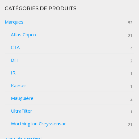
CATÉGORIES DE PRODUITS
Marques
53
Atlas Copco
21
CTA
4
DH
2
IR
1
Kaeser
1
Mauguière
2
UltraFilter
1
Worthington Creyssensac
21