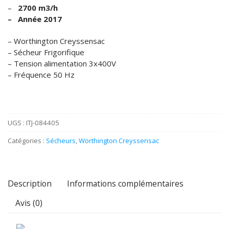
VOUS ACHETEZ
–
2700 m3/h
– Année 2017
VOUS VENDEZ
– Worthington Creyssensac
LOCATION
– Sécheur Frigorifique
– Tension alimentation 3x400V
– Fréquence 50 Hz
UGS :
ITJ-084405
Catégories :
Sécheurs
,
Worthington Creyssensac
Description
Informations complémentaires
Avis (0)