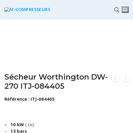
✆
Sécheur Worthington DW-
270 ITJ-084405
ACCUEIL
Référence : ITJ-084405
Pièces détachées
Automatisme Industrie
STOCK
– 10 kW
( cv)
–
13 bars