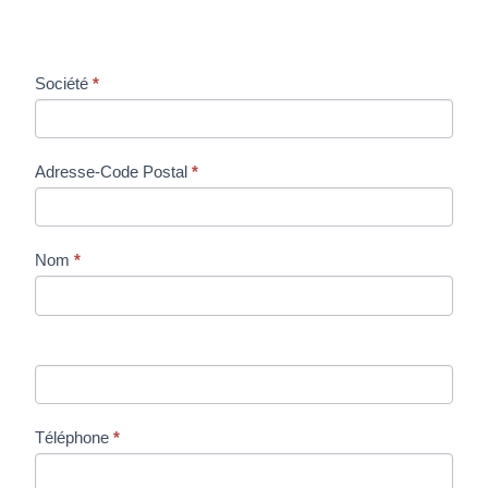
Demande
Société
*
de Prix
Adresse-Code Postal
*
Nom
*
Téléphone
*