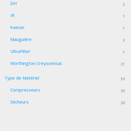
DH
2
IR
1
Kaeser
1
Mauguière
2
UltraFilter
1
Worthington Creyssensac
21
Type de Matériel
53
Compresseurs
33
Sécheurs
20