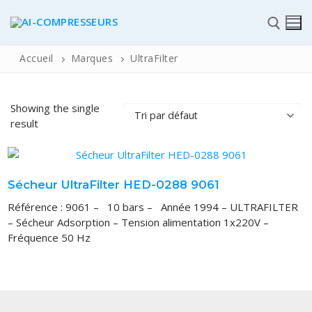
Accueil
Marques
UltraFilter
✆
Showing the single
result
Sécheur UltraFilter HED-0288 9061
ACCUEIL
Référence : 9061 – 10 bars – Année 1994 – ULTRAFILTER
– Sécheur Adsorption – Tension alimentation 1x220V –
Pièces détachées
Fréquence 50 Hz
Automatisme Industrie
STOCK