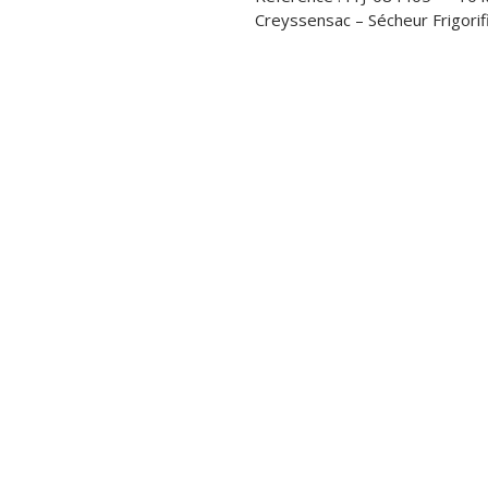
Automatisme 
Creyssensac – Sécheur Frigori
STOCK
VOUS ACHET
VOUS VENDE
LOCATION