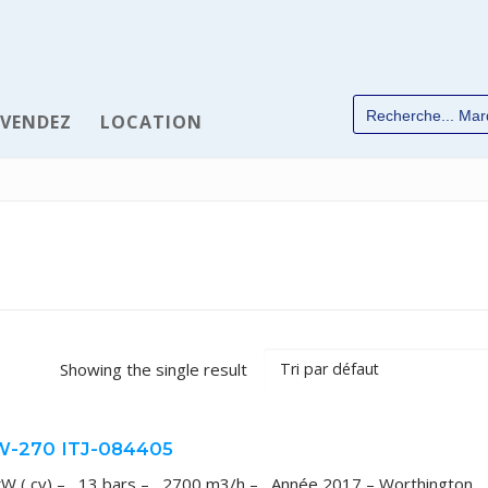
 VENDEZ
LOCATION
✆
Showing the single result
W-270 ITJ-084405
chées
kW ( cv) – 13 bars – 2700 m3/h – Année 2017 – Worthington