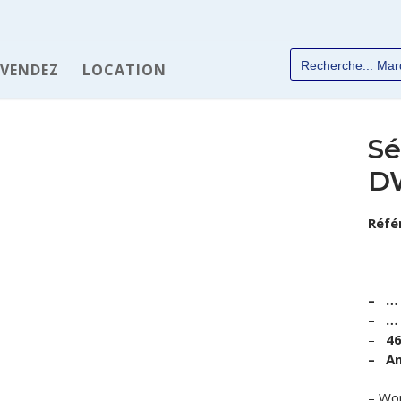
 VENDEZ
LOCATION
Sé
DW
✆
Réfé
– …
–
… 
–
46
chées
– An
Industrie
– Wo