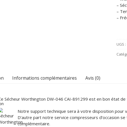
– Séc
– Ten
EZ
– Fr
Z
UGS :
Catég
on
Informations complémentaires
Avis (0)
Ce Sécheur Worthington DW-046 CAI-891299 est en bon état de 
Notre support technique sera à votre disposition pour vou
D’autre part notre service compresseurs d’occasion se 
complémentaire.