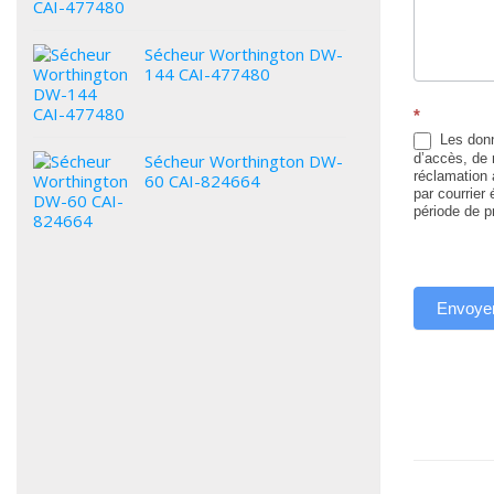
Sécheur Worthington DW-
144 CAI-477480
*
Les donn
d’accès, de r
Sécheur Worthington DW-
réclamation 
60 CAI-824664
par courrier
période de p
Envoye