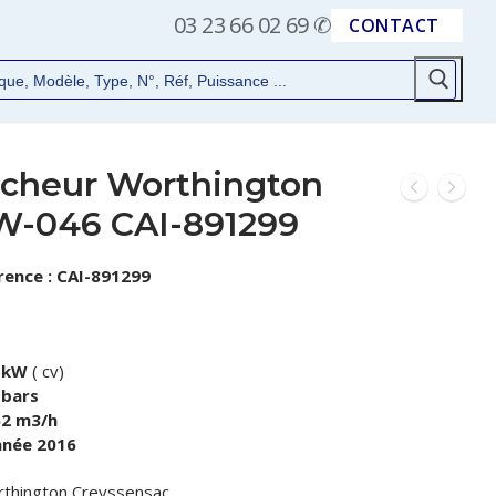
03 23 66 02 69
✆
CONTACT
cheur Worthington
-046 CAI-891299
rence : CAI-891299
 kW
( cv)
bars
2 m3/h
née 2016
rthington Creyssensac