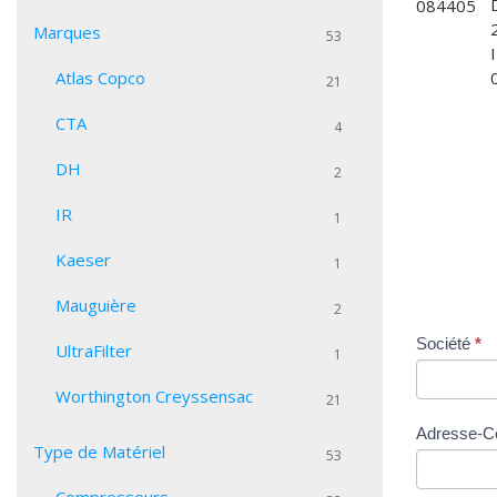
Marques
53
Atlas Copco
21
CTA
4
DH
2
IR
1
Kaeser
1
Mauguière
2
Demande
Société
*
UltraFilter
1
de Prix
Worthington Creyssensac
21
Adresse-C
Type de Matériel
53