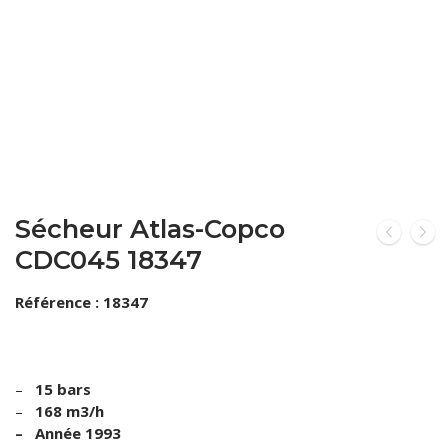
VOUS ACHETEZ
VOUS VENDEZ
LOCATION
Sécheur Atlas-Copco
CDC045 18347
Référence : 18347
–
15 bars
–
168 m3/h
– Année 1993