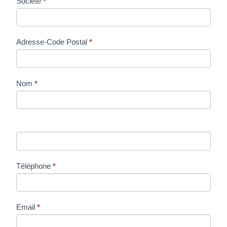
Demande
Société
*
de Prix
Adresse-Code Postal
*
Nom
*
Téléphone
*
Email
*