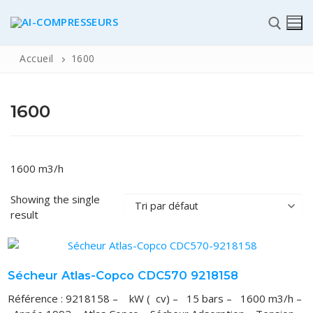
Accueil
1600
1600
✆
1600 m3/h
Showing the single
ACCUEIL
result
Pièces détachées
Automatisme Industrie
Sécheur Atlas-Copco CDC570 9218158
STOCK
Référence : 9218158 – kW ( cv) – 15 bars – 1600 m3/h –