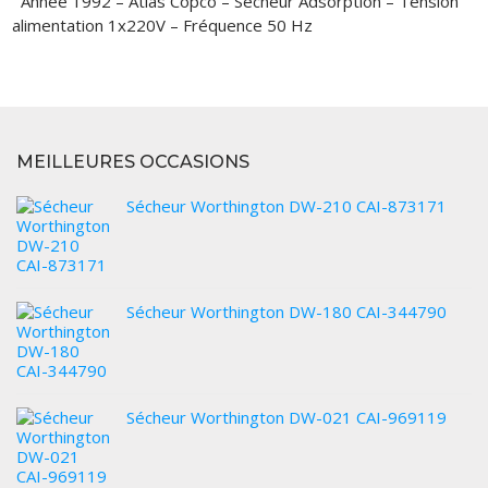
Année 1992 – Atlas Copco – Sécheur Adsorption – Tension
VOUS ACHETEZ
alimentation 1x220V – Fréquence 50 Hz
VOUS VENDEZ
LOCATION
MEILLEURES OCCASIONS
Sécheur Worthington DW-210 CAI-873171
Sécheur Worthington DW-180 CAI-344790
Sécheur Worthington DW-021 CAI-969119