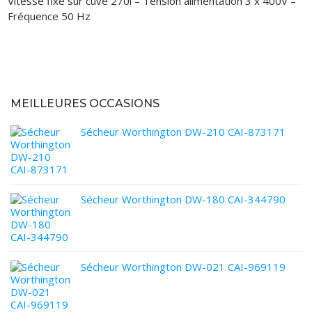
Vitesse fixe sur cuve 270l – Tension alimentation 3 x 400V –
VOUS ACHETEZ
Fréquence 50 Hz
VOUS VENDEZ
LOCATION
MEILLEURES OCCASIONS
Sécheur Worthington DW-210 CAI-873171
Sécheur Worthington DW-180 CAI-344790
Sécheur Worthington DW-021 CAI-969119