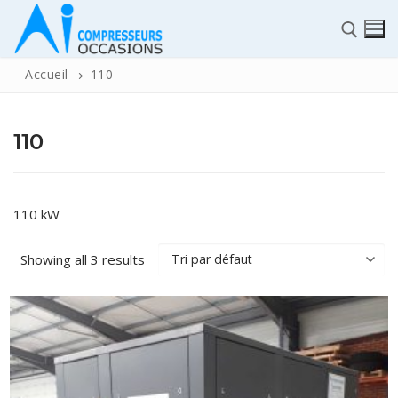
Accueil
110
110
✆
110 kW
Showing all 3 results
ACCUEIL
Pièces détachées
Automatisme Industrie
STOCK