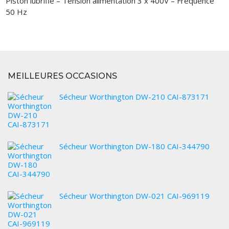
Piston lubrifié – Tension alimentation 3 x 400V – Fréquence
VOUS ACHETEZ
50 Hz
VOUS VENDEZ
LOCATION
MEILLEURES OCCASIONS
Sécheur Worthington DW-210 CAI-873171
Sécheur Worthington DW-180 CAI-344790
Sécheur Worthington DW-021 CAI-969119