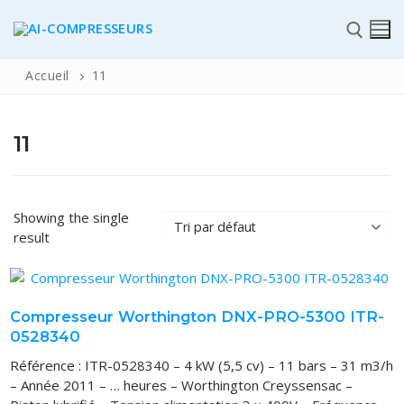
Accueil
11
11
✆
Showing the single
result
ACCUEIL
Pièces détachées
Compresseur Worthington DNX-PRO-5300 ITR-
0528340
Automatisme Industrie
Référence : ITR-0528340 – 4 kW (5,5 cv) – 11 bars – 31 m3/h
STOCK
– Année 2011 – … heures – Worthington Creyssensac –