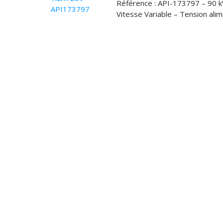
Référence : API-173797 – 90 k
STOCK
Vitesse Variable – Tension al
VOUS ACHET
VOUS VENDE
LOCATION