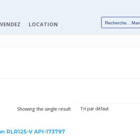
 VENDEZ
LOCATION
✆
Showing the single result
chées
on RLR125-V API-173797
Industrie