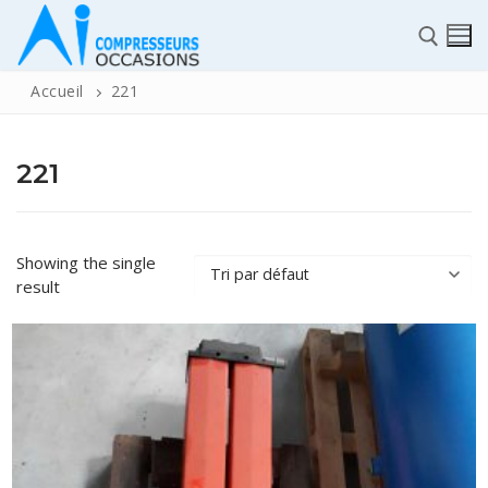
Accueil
221
221
✆
Showing the single
result
ACCUEIL
Pièces détachées
Automatisme Industrie
STOCK