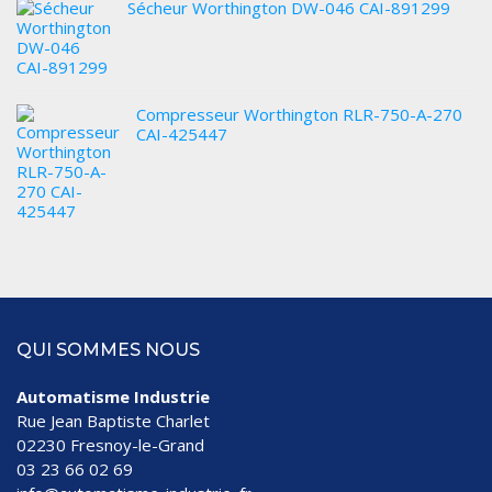
Sécheur Worthington DW-046 CAI-891299
Compresseur Worthington RLR-750-A-270
CAI-425447
QUI SOMMES NOUS
Automatisme Industrie
Rue Jean Baptiste Charlet
02230 Fresnoy-le-Grand
03 23 66 02 69