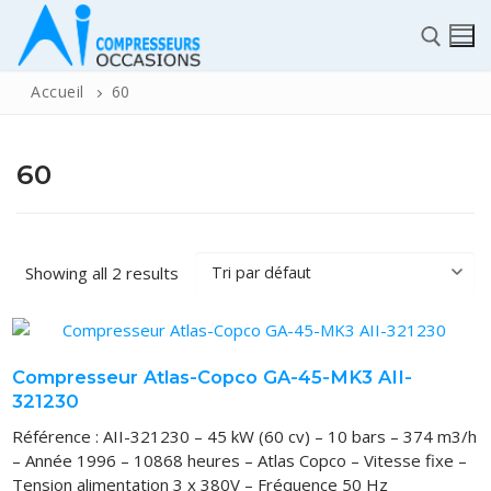
Accueil
60
60
✆
Showing all 2 results
ACCUEIL
Pièces détachées
Compresseur Atlas-Copco GA-45-MK3 AII-
321230
Automatisme Industrie
Référence : AII-321230 – 45 kW (60 cv) – 10 bars – 374 m3/h
STOCK
– Année 1996 – 10868 heures – Atlas Copco – Vitesse fixe –
Tension alimentation 3 x 380V – Fréquence 50 Hz