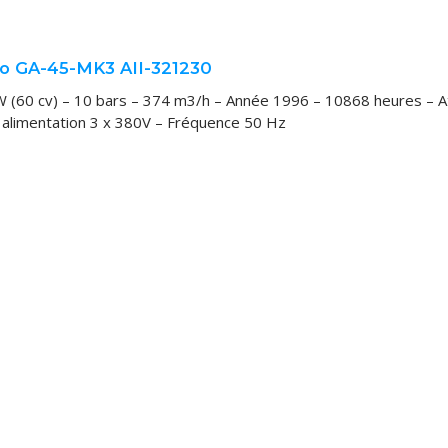
EZ
o GA-45-MK3 AII-321230
Z
W (60 cv) – 10 bars – 374 m3/h – Année 1996 – 10868 heures – A
n alimentation 3 x 380V – Fréquence 50 Hz