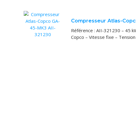
STOCK
VOUS ACHET
Compresseur Atlas-Copc
VOUS VENDE
Référence : AII-321230 – 45 k
Copco – Vitesse fixe – Tensio
LOCATION