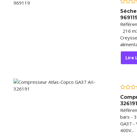
Note
Séche
0
96911
sur
5
Référenc
216 m3
Creysse
alimenta
Lire 
Note
Compr
0
32619
sur
5
Référen
bars - 
GA37 - 
400V...