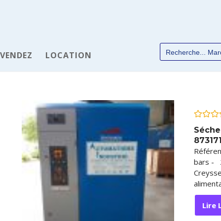
 VENDEZ
LOCATION
✆
Note
Séche
0
87317
sur
5
Référen
bars - 
Creysse
alimenta
Lire 
chées