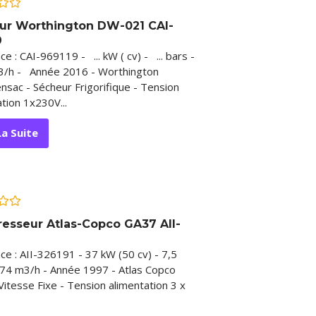
ur Worthington DW-021 CAI-
9
e : CAI-969119 - ... kW ( cv) - ... bars -
/h - Année 2016 - Worthington
nsac - Sécheur Frigorifique - Tension
tion 1x230V...
La Suite
esseur Atlas-Copco GA37 AII-
1
ce : AII-326191 - 37 kW (50 cv) - 7,5
374 m3/h - Année 1997 - Atlas Copco
Vitesse Fixe - Tension alimentation 3 x