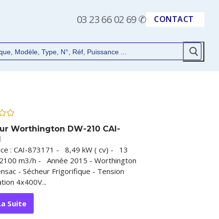
03 23 66 02 69
✆
CONTACT
ur Worthington DW-210 CAI-
1
ce : CAI-873171 - 8,49 kW ( cv) - 13
2100 m3/h - Année 2015 - Worthington
nsac - Sécheur Frigorifique - Tension
tion 4x400V...
La Suite